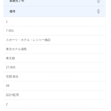
業務完了年
備考
1
7-001
スポーツ・ホテル・レジャー施設
東京ホテル浦島
東京都
27,800
空調 衛生
48
設計•監理
2