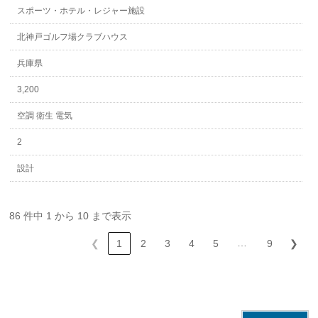
スポーツ・ホテル・レジャー施設
北神戸ゴルフ場クラブハウス
兵庫県
3,200
空調 衛生 電気
2
設計
86 件中 1 から 10 まで表示
…
❮
1
2
3
4
5
9
❯