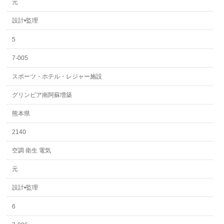
元
設計•監理
5
7-005
スポーツ・ホテル・レジャー施設
グリンピア南阿蘇増築
熊本県
2140
空調 衛生 電気
元
設計•監理
6