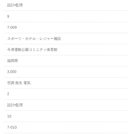
設計•監理
9
7-009
スポーツ・ホテル・レジャー施設
今津運動公園コミニティ体育館
福岡県
3,000
空調 衛生 電気
2
設計•監理
10
7-010