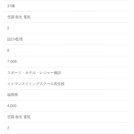
37棟
空調 衛生 電気
2
設計•監理
8
7-008
スポーツ・ホテル・レジャー施設
イトマンスイミングスクール長住校
福岡県
4,000
空調 衛生 電気
2