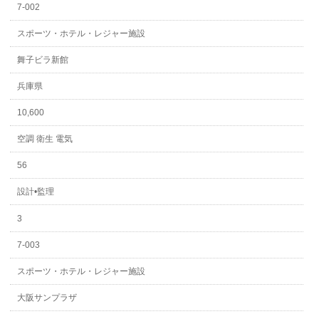
7-002
スポーツ・ホテル・レジャー施設
舞子ビラ新館
兵庫県
10,600
空調 衛生 電気
56
設計•監理
3
7-003
スポーツ・ホテル・レジャー施設
大阪サンプラザ