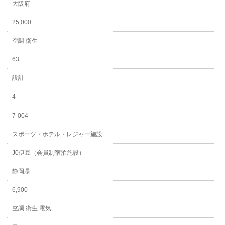
大阪府
25,000
空調 衛生
63
設計
4
7-004
スポーツ・ホテル・レジャー施設
J0伊豆（会員制宿泊施設）
静岡県
6,900
空調 衛生 電気